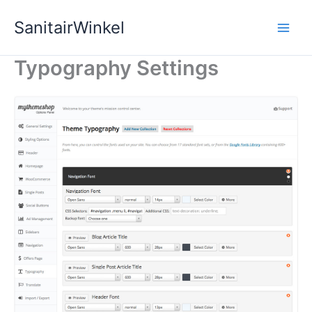
Ga
SanitairWinkel
naar
de
inhoud
Typography Settings