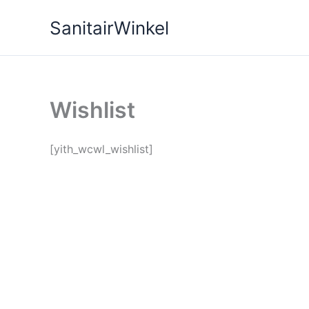
Ga
SanitairWinkel
naar
de
inhoud
Wishlist
[yith_wcwl_wishlist]